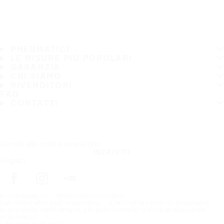
PNEUMATICI
LE MISURE PIÙ POPOLARI
GARANZIA
CHI SIAMO
RIVENDITORI
FAQ
CONTATTI
Iscriviti alla nostra newsletter
ISCRIVITI
Seguici
In prima pagina
Pneumatici innovativi
Dati informativi sugli pneumatici
L'etichetta ue per gli pneumatici
In che modo l'etichetta UE per gli pneumatici ti aiuta ad acquistare
pneumatici?
Efficienza carburante