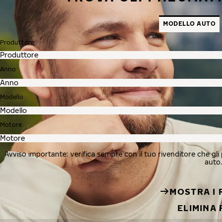
MODELLO AUTO
Produttore
Anno
Modello
Motore
Avviso importante: verifica sempre con il tuo rivenditore che gli pn
auto.
MOSTRA I 
ELIMINA 