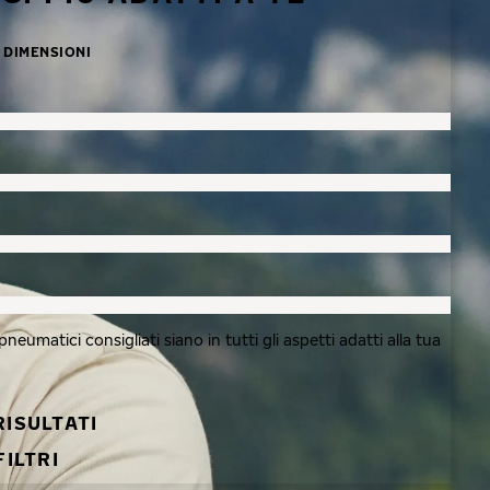
DIMENSIONI
eumatici consigliati siano in tutti gli aspetti adatti alla tua
RISULTATI
FILTRI