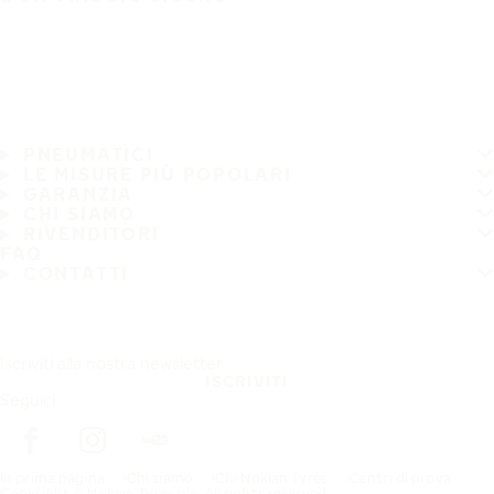
PNEUMATICI
LE MISURE PIÙ POPOLARI
GARANZIA
CHI SIAMO
RIVENDITORI
FAQ
CONTATTI
Iscriviti alla nostra newsletter
ISCRIVITI
Seguici
In prima pagina
Chi siamo
Chi Nokian Tyres
Centri di prova
Copyright © Nokian Tyres plc. All rights reserved.