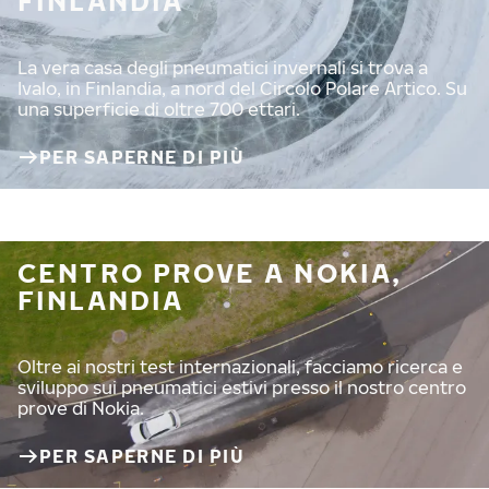
FINLANDIA
La vera casa degli pneumatici invernali si trova a
Ivalo, in Finlandia, a nord del Circolo Polare Artico. Su
una superficie di oltre 700 ettari.
PER SAPERNE DI PIÙ
CENTRO PROVE A NOKIA,
FINLANDIA
Oltre ai nostri test internazionali, facciamo ricerca e
sviluppo sui pneumatici estivi presso il nostro centro
prove di Nokia.
PER SAPERNE DI PIÙ