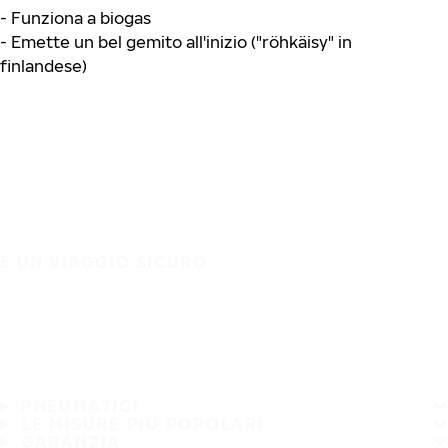
- Funziona a biogas
- Emette un bel gemito all'inizio ("röhkäisy" in
finlandese)
È UN VIAGGIO SICURO
PNEUMATICI
LE MISURE PIÙ POPOLARI
GARANZIA