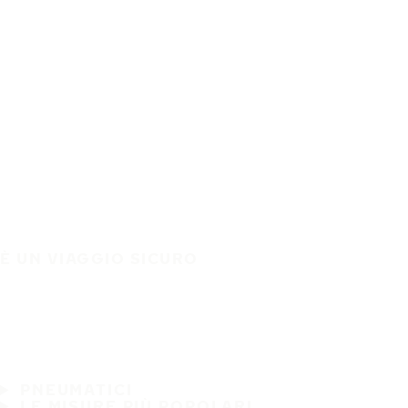
È UN VIAGGIO SICURO
PNEUMATICI
LE MISURE PIÙ POPOLARI