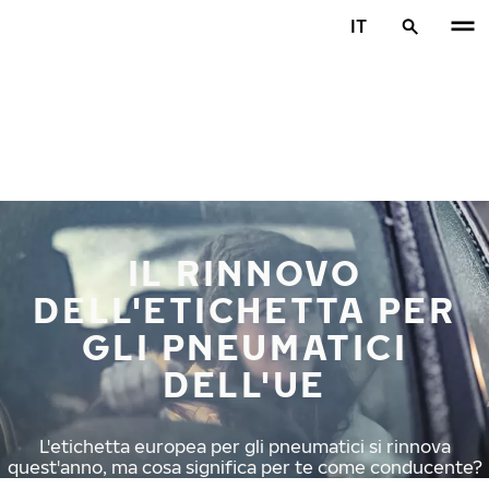
Vai al contenuto principale
IT
Casa
IL RINNOVO
DELL'ETICHETTA PER
GLI PNEUMATICI
DELL'UE
L'etichetta europea per gli pneumatici si rinnova
quest'anno, ma cosa significa per te come conducente?