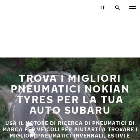
Vai al contenuto principale
IT
Casa
TROVA I MIGLIORI
PNEUMATICI NOKIAN
TYRES PER LA TUA
AUTO SUBARU
USA IL MOTORE DI RICERCA DI PNEUMATICI DI
MARCA PER VEICOLI PER AIUTARTI A TROVARE I
MIGLIORI PNEUMATICI INVERNALI, ESTIVI E