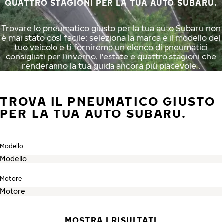
QUATTRO STAGIONI PER LA TUA AUTO SUBARU.
Trovare lo pneumatico giusto per la tua auto Subaru non
è mai stato così facile: seleziona la marca e il modello del
tuo veicolo e ti forniremo un elenco di pneumatici
consigliati per l'inverno, l'estate e quattro stagioni che
renderanno la tua guida ancora più piacevole .
TROVA IL PNEUMATICO GIUSTO
PER LA TUA AUTO SUBARU.
Modello
Motore
MOSTRA I RISULTATI