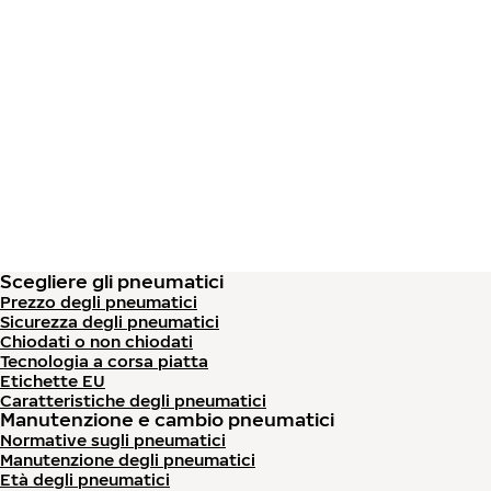
Vai al contenuto principale
Casa
Scegliere gli pneumatici
Prezzo degli pneumatici
Sicurezza degli pneumatici
Chiodati o non chiodati
Tecnologia a corsa piatta
Etichette EU
Caratteristiche degli pneumatici
Manutenzione e cambio pneumatici
Normative sugli pneumatici
Manutenzione degli pneumatici
Età degli pneumatici