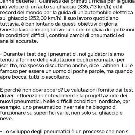
Janne detiene il Guinness dei primati ufficiali per la guida
più veloce di un´auto su ghiaccio (335,713 km/h) ed il
record del mondo per la guida di un´automobile elettrica
sul ghiaccio (252,09 km/h). Il suo lavoro quotidiano,
tuttavia, è ben lontano da questi obiettivi di gloria.
Questo lavoro impegnativo richiede migliaia di ripetizioni
in condizioni difficili, continui cambi di pneumatici ed
analisi accurate.
- Durante i test degli pneumatici, noi guidatori siamo
tenuti a fornire delle valutazioni degli pneumatici per
iscritto, ma spesso discutiamo anche, dice Laitinen. Lui è
famoso per essere un uomo di poche parole, ma quando
apre bocca, tutti lo ascoltano.
E perché non dovrebbero? Le valutazioni fornite dai test
driver influenzano notevolmente la progettazione dei
nuovi pneumatici. Nelle difficili condizioni nordiche, per
esempio, uno pneumatico invernale ha bisogno di
funzionare su superifici varie, non solo su ghiaccio e
neve.
- Lo sviluppo degli pneumatici è un processo che non si