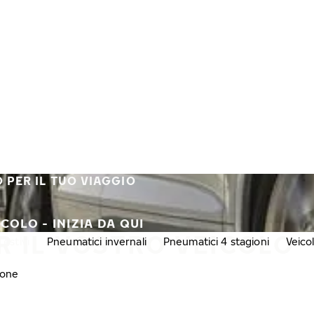
 PER IL TUO VIAGGIO
COLO - INIZIA DA QUI
R IL VOSTRO VEICOLO
estivi
Pneumatici invernali
Pneumatici 4 stagioni
Veico
gone