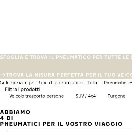
Vai al contenuto principale
Casa
SFOGLIA E TROVA IL PNEUMATICO PER TUTTE LE 
TROVA LA MISURA PERFETTA PER IL TUO VEICO
PNEUMATICI PER TUTTE 
Selezionare per tipo di pneumatico:
Tutti
Pneumatici es
Filtra i prodotti:
Veicolo trasporto persone
SUV / 4x4
Furgone
ABBIAMO
4 DI
PNEUMATICI PER IL VOSTRO VIAGGIO