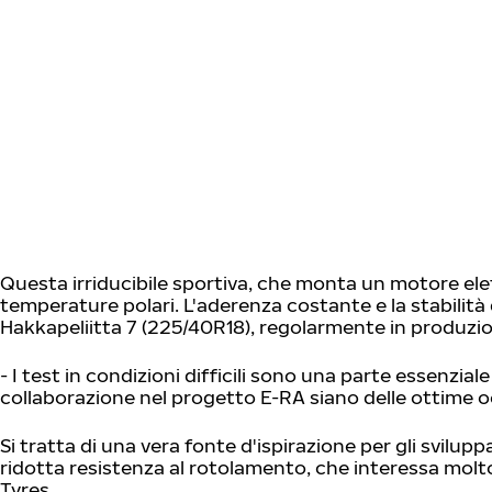
Vai al contenuto principale
Casa
Questa irriducibile sportiva, che monta un motore ele
temperature polari. L'aderenza costante e la stabilit
Hakkapeliitta 7 (225/40R18), regolarmente in produzi
- I test in condizioni difficili sono una parte essenzi
collaborazione nel progetto E-RA siano delle ottime o
Si tratta di una vera fonte d'ispirazione per gli svilupp
ridotta resistenza al rotolamento, che interessa molt
Tyres.