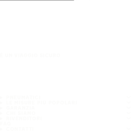
È UN VIAGGIO SICURO
PNEUMATICI
LE MISURE PIÙ POPOLARI
GARANZIA
CHI SIAMO
RIVENDITORI
FAQ
CONTATTI