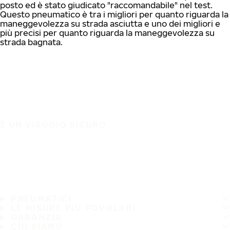
posto ed è stato giudicato "raccomandabile" nel test.
Questo pneumatico è tra i migliori per quanto riguarda la
maneggevolezza su strada asciutta e uno dei migliori e
più precisi per quanto riguarda la maneggevolezza su
strada bagnata.
È UN VIAGGIO SICURO
PNEUMATICI
LE MISURE PIÙ POPOLARI
GARANZIA
CHI SIAMO