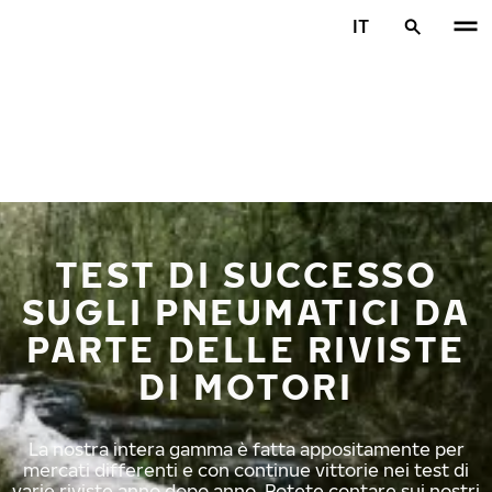
Vai al contenuto principale
IT
Casa
TEST DI SUCCESSO
SUGLI PNEUMATICI DA
PARTE DELLE RIVISTE
DI MOTORI
La nostra intera gamma è fatta appositamente per
mercati differenti e con continue vittorie nei test di
varie riviste anno dopo anno. Potete contare sui nostri