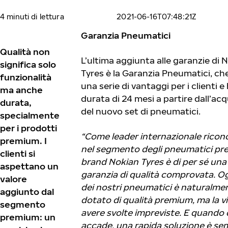
4 minuti di lettura
2021-06-16T07:48:21Z
Garanzia Pneumatici
Qualità non
L’ultima aggiunta alle garanzie di 
significa solo
Tyres è la Garanzia Pneumatici, ch
funzionalità
una serie di vantaggi per i clienti e
ma anche
durata di 24 mesi a partire dall’ac
durata,
del nuovo set di pneumatici.
specialmente
per i prodotti
“Come leader internazionale ricon
premium. I
nel segmento degli pneumatici pre
clienti si
brand Nokian Tyres è di per sé una
aspettano un
garanzia di qualità comprovata. 
valore
dei nostri pneumatici è naturalme
aggiunto dal
dotato di qualità premium, ma la v
segmento
avere svolte impreviste. E quando
premium: un
accade, una rapida soluzione è se