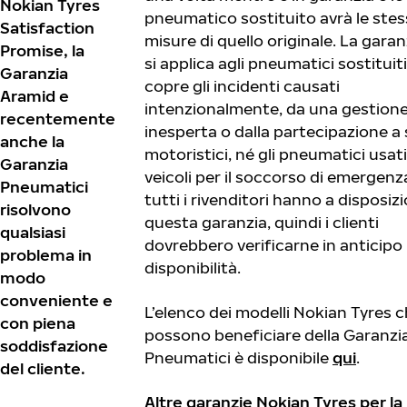
Nokian Tyres
pneumatico sostituito avrà le stes
Satisfaction
misure di quello originale. La gara
Promise, la
si applica agli pneumatici sostituit
Garanzia
copre gli incidenti causati
Aramid e
intenzionalmente, da una gestion
recentemente
inesperta o dalla partecipazione a
anche la
motoristici, né gli pneumatici usati
Garanzia
veicoli per il soccorso di emergenz
Pneumatici
tutti i rivenditori hanno a disposiz
risolvono
questa garanzia, quindi i clienti
qualsiasi
dovrebbero verificarne in anticipo 
problema in
disponibilità.
modo
conveniente e
L’elenco dei modelli Nokian Tyres 
con piena
possono beneficiare della Garanzi
soddisfazione
Pneumatici è disponibile
qui
.
del cliente.
Altre garanzie Nokian Tyres per la