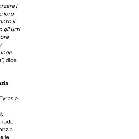
rzare i
e loro
nto li
gli urti
tore
r
iunge
e”
, dice
nzia
Tyres è
nti
n modo
ranzia
e le