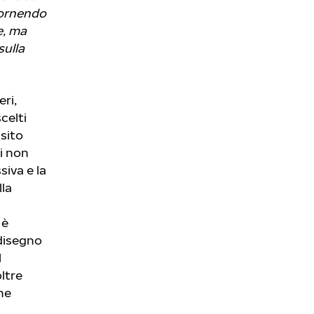
fornendo
e, ma
ulla
eri,
celti
 sito
i non
iva e la
la
 è
disegno
l
oltre
ne