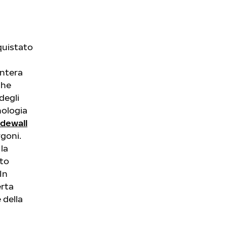
nquistato
intera
che
degli
nologia
idewall
rgoni.
la
ato
In
erta
 della