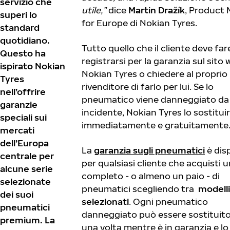
servizio che
utile,”
dice
Martin Dražík
, Product
superi lo
for Europe di Nokian Tyres.
standard
quotidiano.
Tutto quello che il cliente deve far
Questo ha
registrarsi per la garanzia sul sito 
ispirato Nokian
Nokian Tyres o chiedere al proprio
Tyres
rivenditore di farlo per lui. Se lo
nell’offrire
pneumatico viene danneggiato da
garanzie
incidente, Nokian Tyres lo sostitui
speciali sui
immediatamente e gratuitamente
mercati
dell’Europa
La
garanzia sugli pneumatici
è dis
centrale per
per qualsiasi cliente che acquisti u
alcune serie
completo - o almeno un paio - di
selezionate
pneumatici scegliendo tra
modelli
dei suoi
selezionati
. Ogni pneumatico
pneumatici
danneggiato può essere sostituito
premium. La
una volta mentre è in garanzia e lo