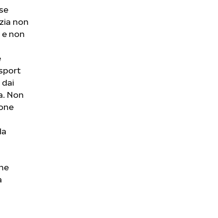
se
nzia non
i e non
e
 sport
 dai
a. Non
ione
la
che
a