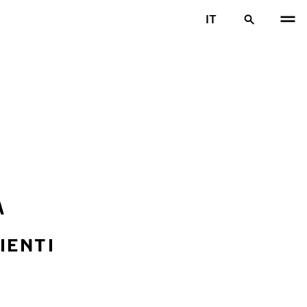
IT
A
IENTI