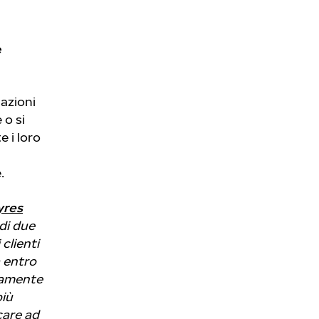
e
azioni
 o si
e i loro
.
yres
di due
 clienti
 entro
tamente
più
care ad