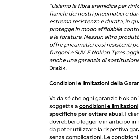
“Usiamo la fibra aramidica per rinfo
fianchi dei nostri pneumatici e dar
estrema resistenza e durata, in qua
protegge in modo affidabile contro 
e le forature. Nessun altro produt
offre pneumatici così resistenti pe
furgoni e SUV. E Nokian Tyres agg
anche una garanzia di sostituzion
Dražík.
Condizioni e limitazioni della Gara
Va da sé che ogni garanzia Nokian 
soggetta a
condizioni e limitazioni
specifiche
per evitare abusi
. I clie
dovrebbero leggerle in anticipo i
da poter utilizzare la rispettiva ga
senza complicazioni. Le condizioni 