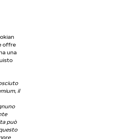
Nokian
e offre
 ha una
quisto
osciuto
mium, il
Ognuno
nte
ita può
 questo
mpre