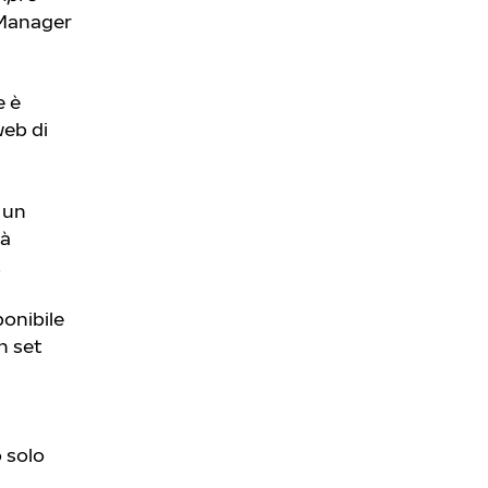
 Manager
e è
web di
 un
rà
.
ponibile
n set
 solo