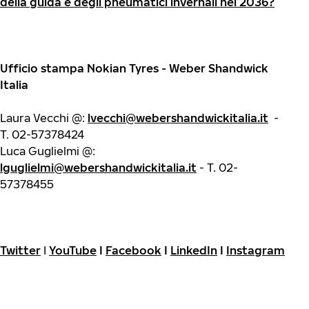
della guida e degli pneumatici invernali nel 2036?
Ufficio stampa Nokian Tyres - Weber Shandwick
Italia
Laura Vecchi @:
lvecchi@webershandwickitalia.it
-
T. 02-57378424
Luca Guglielmi @:
lguglielmi@webershandwickitalia.it
- T. 02-
57378455
Twitter
I
YouTube
I
Facebook
I
LinkedIn
I
Instagram