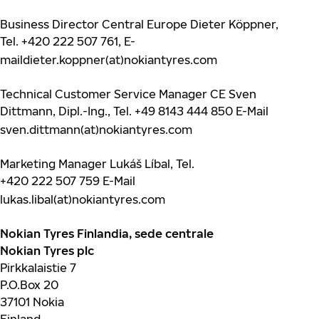
Business Director Central Europe Dieter Köppner,
Tel.
+420 222 507 761
, E-
maildieter.koppner(at)nokiantyres.com
Technical Customer Service Manager CE Sven
Dittmann, Dipl.-Ing., Tel.
+49 8143 444 850
E-Mail
sven.dittmann(at)nokiantyres.com
Marketing Manager Lukáš Líbal, Tel.
+420 222 507 759
E-Mail
lukas.libal(at)nokiantyres.com
Nokian Tyres Finlandia, sede centrale
Nokian Tyres plc
Pirkkalaistie 7
P.O.Box 20
37101 Nokia
Finland