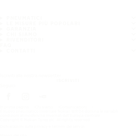
PNEUMATICI
LE MISURE PIÙ POPOLARI
GARANZIA
CHI SIAMO
RIVENDITORI
FAQ
CONTATTI
Iscriviti alla nostra newsletter
ISCRIVITI
Seguici
In prima pagina
Chi siamo
Comunicazioni
Il nuovo pneumatico invernale Nokian WR D4 domina le variabili
condizioni atmosferiche invernali dell'Europa centrale
Copyright © Nokian Tyres plc. All rights reserved.
Dichiarazioni sulla privacy e termini dei servizi
Mappa del sito