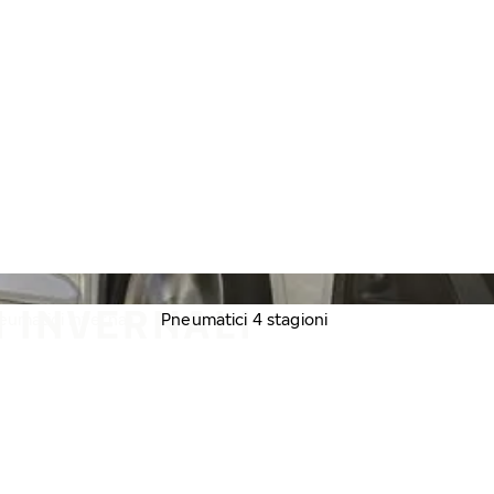
I INVERNALI
eumatici invernali
Pneumatici 4 stagioni