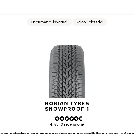
Pneumatici invernali
Veicoli elettrici
NOKIAN TYRES
SNOWPROOF 1
Valutazione complessiva
4.7/5 (9 recensioni)
 non chiodato con comportamento prevedibile su neve e fangh