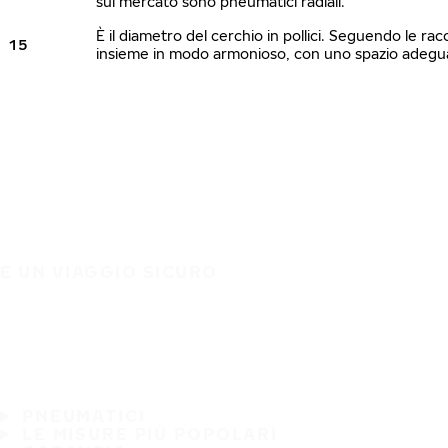
sul mercato sono pneumatici radiali.
È il diametro del cerchio in pollici. Seguendo le ra
15
insieme in modo armonioso, con uno spazio adeguato
È UN VIAGGIO SICURO
PNEUMATICI
LE MISURE PIÙ POPOLARI