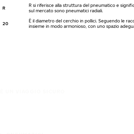
R si riferisce alla struttura del pneumatico e signi
R
sul mercato sono pneumatici radiali.
È il diametro del cerchio in pollici. Seguendo le ra
20
insieme in modo armonioso, con uno spazio adeguato
È UN VIAGGIO SICURO