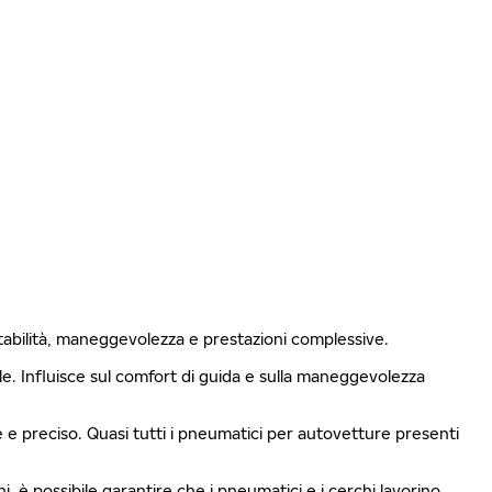
stabilità, maneggevolezza e prestazioni complessive.
ale. Influisce sul comfort di guida e sulla maneggevolezza
le e preciso. Quasi tutti i pneumatici per autovetture presenti
i, è possibile garantire che i pneumatici e i cerchi lavorino