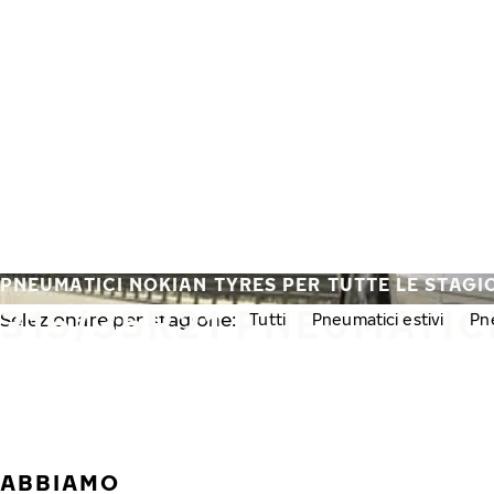
Vai al contenuto principale
Casa
PNEUMATICI NOKIAN TYRES PER TUTTE LE STAGI
315/35R21 PNEUMATICI
Selezionare per stagione:
Tutti
Pneumatici estivi
Pne
ABBIAMO