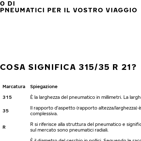
0 DI
PNEUMATICI PER IL VOSTRO VIAGGIO
COSA SIGNIFICA 315/35 R 21?
Marcatura
Spiegazione
315
È la larghezza del pneumatico in millimetri. La lar
Il rapporto d'aspetto (rapporto altezza/larghezza) 
35
complessiva.
R si riferisce alla struttura del pneumatico e signi
R
sul mercato sono pneumatici radiali.
È il diametro del cerchio in pollici. Seguendo le ra