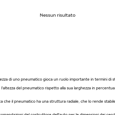
Nessun risultato
ghezza di uno pneumatico gioca un ruolo importante in termini di 
è l'altezza del pneumatico rispetto alla sua larghezza in percentu
fica che il pneumatico ha una struttura radiale, che lo rende stabi
ccomandazioni del costruttore dell'auto per le dimensioni dei cerch