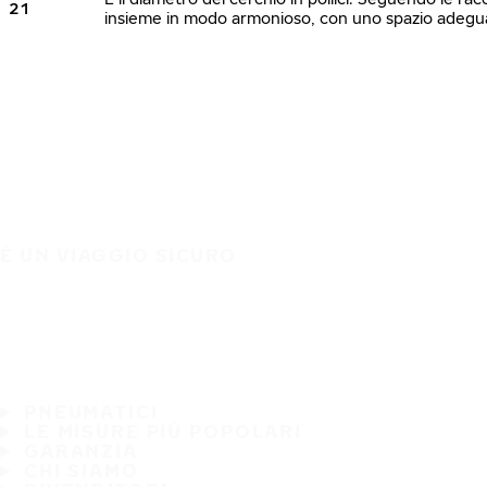
21
insieme in modo armonioso, con uno spazio adeguato
È UN VIAGGIO SICURO
PNEUMATICI
LE MISURE PIÙ POPOLARI
GARANZIA
CHI SIAMO