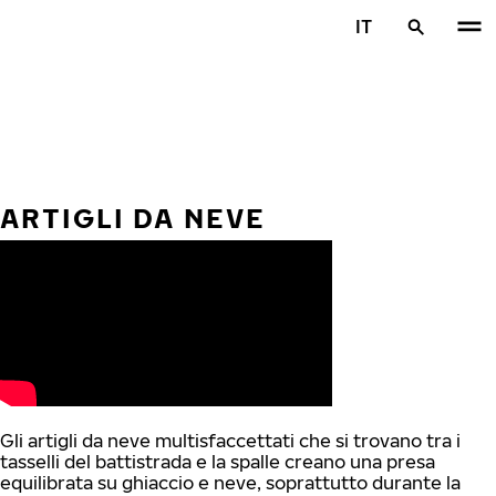
Vai al contenuto principale
IT
Casa
ARTIGLI DA NEVE
Gli artigli da neve multisfaccettati che si trovano tra i
tasselli del battistrada e la spalle creano una presa
equilibrata su ghiaccio e neve, soprattutto durante la