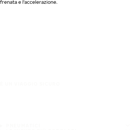
frenata e l'accelerazione.
È UN VIAGGIO SICURO
PNEUMATICI