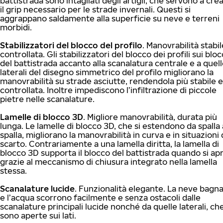
battistrada sono intagliati degli artigli, che servono a cre
il grip necessario per le strade invernali. Questi si
aggrappano saldamente alla superficie su neve e terreni
morbidi.
Stabilizzatori del blocco del profilo
. Manovrabilità stabil
controllata. Gli stabilizzatori del blocco dei profili sui bloc
del battistrada accanto alla scanalatura centrale e a quel
laterali del disegno simmetrico del profilo migliorano la
manovrabilità su strade asciutte, rendendola più stabile e
controllata. Inoltre impediscono l’infiltrazione di piccole
pietre nelle scanalature.
Lamelle di blocco 3D
. Migliore manovrabilità, durata più
lunga. Le lamelle di blocco 3D, che si estendono da spalla 
spalla, migliorano la manovrabilità in curva e in situazioni 
scarto. Contrariamente a una lamella diritta, la lamella di
blocco 3D supporta il blocco del battistrada quando si apr
grazie al meccanismo di chiusura integrato nella lamella
stessa.
Scanalature lucide
. Funzionalità elegante. La neve bagn
e l’acqua scorrono facilmente e senza ostacoli dalle
scanalature principali lucide nonché da quelle laterali, ch
sono aperte sui lati.