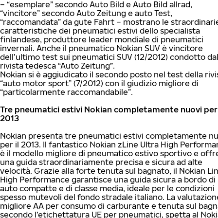
– “esemplare” secondo Auto Bild e Auto Bild allrad,
“vincitore” secondo Auto Zeitung e auto Test,
“raccomandata” da gute Fahrt – mostrano le straordinari
caratteristiche dei pneumatici estivi dello specialista
finlandese, produttore leader mondiale di pneumatici
invernali. Anche il pneumatico Nokian SUV è vincitore
dell’ultimo test sui pneumatici SUV (12/2012) condotto dal
rivista tedesca “Auto Zeitung”.
Nokian si è aggiudicato il secondo posto nel test della rivi
“auto motor sport” (7/2012) con il giudizio migliore di
“particolarmente raccomandabile”.
Tre pneumatici estivi Nokian completamente nuovi per 
2013
Nokian presenta tre pneumatici estivi completamente nu
per il 2013. Il fantastico Nokian zLine Ultra High Perform
è il modello migliore di pneumatico estivo sportivo e offr
una guida straordinariamente precisa e sicura ad alte
velocità. Grazie alla forte tenuta sul bagnato, il Nokian Li
High Performance garantisce una guida sicura a bordo di
auto compatte e di classe media, ideale per le condizioni
spesso mutevoli del fondo stradale italiano. La valutazion
migliore AA per consumo di carburante e tenuta sul bag
secondo l’etichettatura UE per pneumatici, spetta al Nok