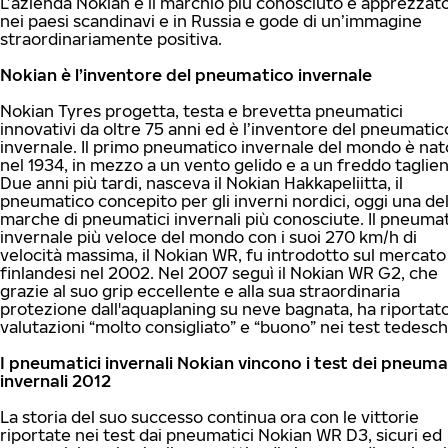
L’azienda Nokian è il marchio più conosciuto e apprezzat
nei paesi scandinavi e in Russia e gode di un’immagine
straordinariamente positiva.
Nokian è l’inventore del pneumatico invernale
Nokian Tyres progetta, testa e brevetta pneumatici
innovativi da oltre 75 anni ed è l’inventore del pneumatic
invernale. Il primo pneumatico invernale del mondo è nat
nel 1934, in mezzo a un vento gelido e a un freddo taglien
Due anni più tardi, nasceva il Nokian Hakkapeliitta, il
pneumatico concepito per gli inverni nordici, oggi una del
marche di pneumatici invernali più conosciute. Il pneuma
invernale più veloce del mondo con i suoi 270 km/h di
velocità massima, il Nokian WR, fu introdotto sul mercato
finlandesi nel 2002. Nel 2007 seguì il Nokian WR G2, che
grazie al suo grip eccellente e alla sua straordinaria
protezione dall'aquaplaning su neve bagnata, ha riportato
valutazioni “molto consigliato” e “buono” nei test tedesch
I pneumatici invernali Nokian vincono i test dei pneuma
invernali 2012
La storia del suo successo continua ora con le vittorie
riportate nei test dai pneumatici Nokian WR D3, sicuri ed