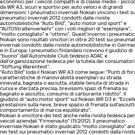
economici per i veicoli compatti e di classe medio - piccol
da WR A3, sicuri e sportivi per auto veloci e di grandi
dimensioni: I pneumatici invernali Nokian vincono i test su
pneumatici invernali 2012 condotti dalle riviste
automobilistiche “Auto Bild”, “auto motor und sport” e
“AUTOStraßenverkehr” con i voti migliori di “esemplare”,
“molto consigliato” e “ottimo”. Quest’inverno i pneumatic
Nokian sono risultati vincitori in oltre 20 test sui pneumat
invernali condotti dalle riviste automobilistiche in Germa
e in Europa. I pneumatici finlandesi ricevono il giudizio di
“buono” dall’Automobile Club tedesco ADAC e
dall’organizzazione tedesca per la tutela dei consumatori
“Stiftung Warentest”.
“Auto Bild” loda il Nokian WR A3 come segue: “Punti di for
caratteristiche di manovrabilità esemplari su strada
innevata, bagnata o asciutta, stabile tenuta di strada in
curva e sterzata precisa, brevissimi spazi di frenata su
bagnato e asciutto, consumo di carburante ridotto”. Il
giudizio di “auto motor sport” sul Nokian WR D3 è: “Eccell
prestazioni sulla neve, breve spazio di frenata sull'asciutt
comportamento di marcia equilibrato”.
Nokian è vincitore dei test anche nella rivista tedesca pe
veicoli aziendali “Firmenauto” (11/2012). Il pneumatico
invernale Nokian è stato giudicato “molto consigliato” an
nei test sui pneumatici invernali 2012 condotti dalla rivist