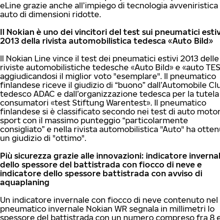
eLine grazie anche all’impiego di tecnologia avveniristica
auto di dimensioni ridotte.
Il Nokian è uno dei vincitori del test sui pneumatici estiv
2013 della rivista automobilistica tedesca «Auto Bild»
Il Nokian Line vince il test dei pneumatici estivi 2013 delle
riviste automobilistiche tedesche «Auto Bild» e «auto TE
aggiudicandosi il miglior voto "esemplare". Il pneumatico
finlandese riceve il giudizio di “buono” dall’Automobile Cl
tedesco ADAC e dall’organizzazione tedesca per la tutela
consumatori «test Stiftung Warentest». Il pneumatico
finlandese si è classificato secondo nei test di auto moto
sport con il massimo punteggio “particolarmente
consigliato” e nella rivista automobilistica "Auto" ha otte
un giudizio di "ottimo".
Più sicurezza grazie alle innovazioni: indicatore inverna
dello spessore del battistrada con fiocco di neve e
indicatore dello spessore battistrada con avviso di
aquaplaning
Un indicatore invernale con fiocco di neve contenuto nel
pneumatico invernale Nokian WR segnala in millimetri lo
spessore del battistrada con un numero compreso fra 8 e