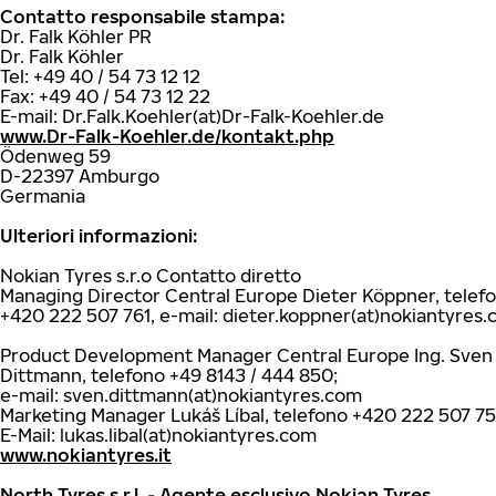
Contatto responsabile stampa:
Dr. Falk Köhler PR
Dr. Falk Köhler
Tel: +49 40 / 54 73 12 12
Fax: +49 40 / 54 73 12 22
E-mail: Dr.Falk.Koehler(at)Dr-Falk-Koehler.de
www.Dr-Falk-Koehler.de/kontakt.php
Ödenweg 59
D-22397 Amburgo
Germania
Ulteriori informazioni:
Nokian Tyres s.r.o Contatto diretto
Managing Director Central Europe Dieter Köppner, telef
+420 222 507 761, e-mail: dieter.koppner(at)nokiantyres
Product Development Manager Central Europe Ing. Sven
Dittmann, telefono +49 8143 / 444 850;
e-mail: sven.dittmann(at)nokiantyres.com
Marketing Manager Lukáš Líbal, telefono +420 222 507 7
E-Mail: lukas.libal(at)nokiantyres.com
www.nokiantyres.it
North Tyres s.r.l. - Agente esclusivo Nokian Tyres