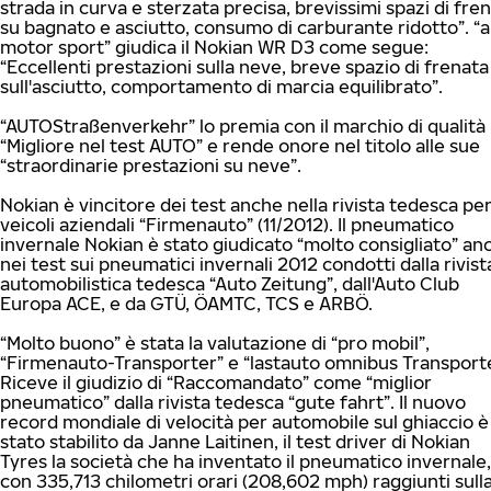
strada in curva e sterzata precisa, brevissimi spazi di fre
su bagnato e asciutto, consumo di carburante ridotto”. “
motor sport” giudica il Nokian WR D3 come segue:
“Eccellenti prestazioni sulla neve, breve spazio di frenata
sull'asciutto, comportamento di marcia equilibrato”.
“AUTOStraßenverkehr” lo premia con il marchio di qualità
“Migliore nel test AUTO” e rende onore nel titolo alle sue
“straordinarie prestazioni su neve”.
Nokian è vincitore dei test anche nella rivista tedesca pe
veicoli aziendali “Firmenauto” (11/2012). Il pneumatico
invernale Nokian è stato giudicato “molto consigliato” an
nei test sui pneumatici invernali 2012 condotti dalla rivist
automobilistica tedesca “Auto Zeitung”, dall'Auto Club
Europa ACE, e da GTÜ, ÖAMTC, TCS e ARBÖ.
“Molto buono” è stata la valutazione di “pro mobil”,
“Firmenauto-Transporter” e “lastauto omnibus Transporte
Riceve il giudizio di “Raccomandato” come “miglior
pneumatico” dalla rivista tedesca “gute fahrt”. Il nuovo
record mondiale di velocità per automobile sul ghiaccio è
stato stabilito da Janne Laitinen, il test driver di Nokian
Tyres la società che ha inventato il pneumatico invernale,
con 335,713 chilometri orari (208,602 mph) raggiunti sull