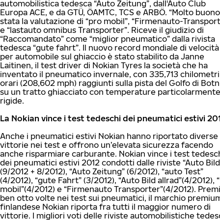
automobilistica tedesca “Auto Zeitung”, dall'Auto Club
Europa ACE, e da GTÜ, ÖAMTC, TCS e ARBÖ. “Molto buono
stata la valutazione di “pro mobil”, “Firmenauto-Transpor
e “lastauto omnibus Transporter”. Riceve il giudizio di
“Raccomandato” come “miglior pneumatico” dalla rivista
tedesca “gute fahrt”. Il nuovo record mondiale di velocità
per automobile sul ghiaccio è stato stabilito da Janne
Laitinen, il test driver di Nokian Tyres la società che ha
inventato il pneumatico invernale, con 335,713 chilometri
orari (208,602 mph) raggiunti sulla pista del Golfo di Botn
su un tratto ghiacciato con temperature particolarment
rigide.
La Nokian vince i test tedeschi dei pneumatici estivi 20
Anche i pneumatici estivi Nokian hanno riportato diverse
vittorie nei test e offrono un’elevata sicurezza facendo
anche risparmiare carburante. Nokian vince i test tedesc
dei pneumatici estivi 2012 condotti dalle riviste “Auto Bild
(9/2012 + 8/2012), “Auto Zeitung” (6/2012), “auto Test”
(4/2012), “gute Fahrt” (3/2012), “Auto Bild allrad”(4/2012), 
mobil”(4/2012) e “Firmenauto Transporter”(4/2012). Prem
ben otto volte nei test sui pneumatici, il marchio premiu
finlandese Nokian riporta fra tutti il maggior numero di
vittorie. I migliori voti delle riviste automobilistiche tede