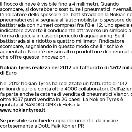
Il fiocco di neve è visibile fino a 4 millimetri. Quando
scompare, si dovrebbero sostituire i pneumatici invernali
L’indicatore dello spessore del battistrada della Nokian ne
pneumatici estivi segnala all’automobilista lo spessore de
battistrada con numeri compresi fra l’8 e il 2. Uno special
indicatore avverte il conducente attraverso un simbolo a
forma di goccia in caso di pericolo di aquaplaning. Se il
battistrada si è ridotto a quattro millimetri l’indicatore
scompare, segnalando in questo modo che il rischio è
aumentato. Non c’è nessun altro produttore di pneumatic
che offre queste innovazioni.
Nokian Tyres realizza nel 2012 un fatturato di 1.612 mili
di Euro
Nel 2012 Nokian Tyres ha realizzato un fatturato di 1612
milioni di euro e conta oltre 4000 collaboratori. Dell’azie
fa parte anche la catena di vendita di pneumatici Vianor,
oltre 1037 punti vendita in 26 paesi. La Nokian Tyres è
quotata al NASDAQ QMX di Helsinki.
www.nokiantyres.it
Se possibile si richiede copia documento, da inviare
cortesemente a Dott. Falk Köhler PR