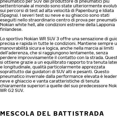
pneumatico per SUV del produttore di pneumatici più
settentrionale al mondo sono state ulteriormente evolut
sui percorsi di test ad alta velocità di Papenburg e Idiata
(Spagna). I severi test su neve e su ghiaccio sono stati
eseguiti nello straordinario centro di prova per pneumati
Nokian white hell, alle condizioni estreme della Lapponia
finlandese.
Lo sportivo Nokian WR SUV 3 offre una sensazione di gui
precisa e rapida in tutte le condizioni. Mantiene sempre 
manovrabilità sicura e logica, anche nella marcia ai limiti
dell’aderenza, che si raggiungono lentamente, senza
perdere improvvisamente il contatto con la strada. Ques
si ottiene grazie a un equilibrato rapporto tra tenuta late
e longitudinale, qualità particolarmente apprezzata
soprattutto dai guidatori di SUV alti e pesanti. Questo
pneumatico invernale dalla performance elevata è leader
neve e ghiaccio e vanta caratteristiche di tenuta
chiaramente superiori a quelle del suo predecessore Nok
WR G2 SUV.
MESCOLA DEL BATTISTRADA