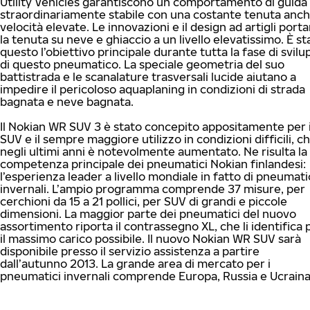
Utility Vehicles garantiscono un comportamento di guida
straordinariamente stabile con una costante tenuta anch
velocità elevate. Le innovazioni e il design ad artigli port
la tenuta su neve e ghiaccio a un livello elevatissimo. È st
questo l’obiettivo principale durante tutta la fase di svil
di questo pneumatico. La speciale geometria del suo
battistrada e le scanalature trasversali lucide aiutano a
impedire il pericoloso aquaplaning in condizioni di strada
bagnata e neve bagnata.
Il Nokian WR SUV 3 è stato concepito appositamente per 
SUV e il sempre maggiore utilizzo in condizioni difficili, c
negli ultimi anni è notevolmente aumentato. Ne risulta la
competenza principale dei pneumatici Nokian finlandesi:
l’esperienza leader a livello mondiale in fatto di pneumati
invernali. L’ampio programma comprende 37 misure, per
cerchioni da 15 a 21 pollici, per SUV di grandi e piccole
dimensioni. La maggior parte dei pneumatici del nuovo
assortimento riporta il contrassegno XL, che li identifica 
il massimo carico possibile. Il nuovo Nokian WR SUV sarà
disponibile presso il servizio assistenza a partire
dall’autunno 2013. La grande area di mercato per i
pneumatici invernali comprende Europa, Russia e Ucraina