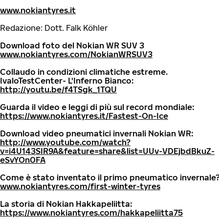
www.nokiantyres.it
Redazione: Dott. Falk Köhler
Download foto del Nokian WR SUV 3
www.nokiantyres.com/NokianWRSUV3
Collaudo in condizioni climatiche estreme.
IvaloTestCenter- L'Inferno Bianco:
http://youtu.be/f4TSgk_1TQU
Guarda il video e leggi di più sul record mondiale:
https://www.nokiantyres.it/Fastest-On-Ice
Download video pneumatici invernali Nokian WR:
http://www.youtube.com/watch?
v=i4U143SIR9A&feature=share&list=UUv-VDEjbdBkuZ-
eSvYOn0FA
Come è stato inventato il primo pneumatico invernale
www.nokiantyres.com/first-winter-tyres
La storia di Nokian Hakkapeliitta:
https://www.nokiantyres.com/hakkapeliitta75