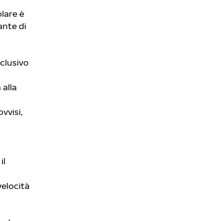
lare è
ante di
sclusivo
o
 alla
vvisi,
il
velocità