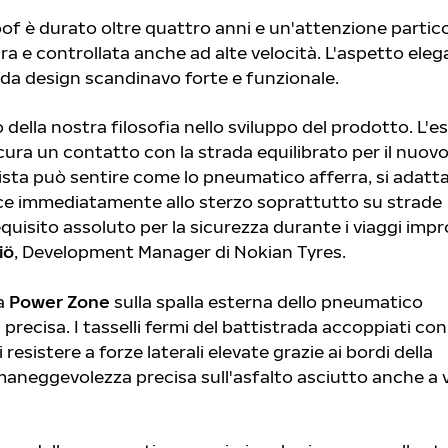
f è durato oltre quattro anni e un'attenzione partico
ura e controllata anche ad alte velocità. L'aspetto eleg
a design scandinavo forte e funzionale.
 della nostra filosofia nello sviluppo del prodotto. L'e
cura un contatto con la strada equilibrato per il nuov
sta può sentire come lo pneumatico afferra, si adatta
isce immediatamente allo sterzo soprattutto su strade
equisito assoluto per la sicurezza durante i viaggi impro
iö
, Development Manager di Nokian Tyres.
la
Power Zone
sulla spalla esterna dello pneumatico
ecisa. I tasselli fermi del battistrada accoppiati con 
i resistere a forze laterali elevate grazie ai bordi della
aneggevolezza precisa sull'asfalto asciutto anche a 