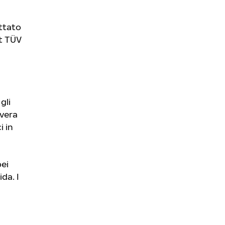
ttato
st TÜV
gli
avera
i in
pei
da. I