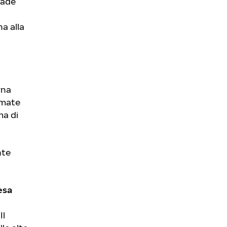
rade
na alla
rna
rmate
ma di
nte
esa
Il