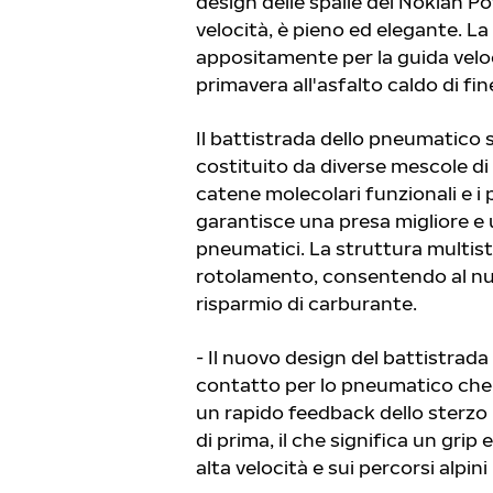
design delle spalle del Nokian Po
velocità, è pieno ed elegante. L
appositamente per la guida veloc
primavera all'asfalto caldo di fin
Il battistrada dello pneumatico s
costituito da diverse mescole d
catene molecolari funzionali e i
garantisce una presa migliore e
pneumatici. La struttura multist
rotolamento, consentendo al nu
risparmio di carburante.
- Il nuovo design del battistrad
contatto per lo pneumatico che f
un rapido feedback dello sterzo i
di prima, il che significa un gr
alta velocità e sui percorsi alpini