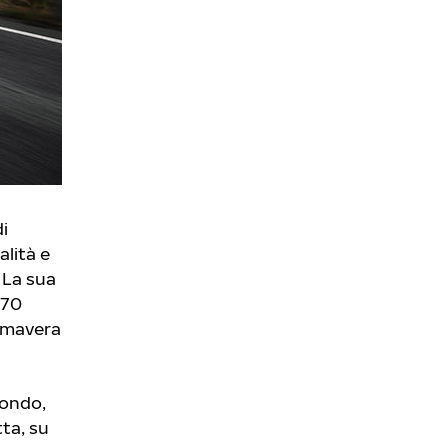
i
lità e
. La sua
270
rimavera
mondo,
ta, su