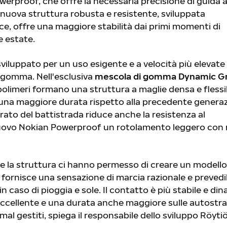
werproof, che offre la necessaria precisione di guida al
a nuova struttura robusta e resistente, sviluppata
e, offre una maggiore stabilità dai primi momenti di
e estate.
viluppato per un uso esigente e a velocità più elevate
i gomma. Nell'esclusiva
mescola di gomma Dynamic Gr
 polimeri formano una struttura a maglie densa e flessi
 una maggiore durata rispetto alla precedente generaz
rato del battistrada riduce anche la resistenza al
ovo Nokian Powerproof un rotolamento leggero con r
a e la struttura ci hanno permesso di creare un modello
ornisce una sensazione di marcia razionale e prevedib
n caso di pioggia e sole. Il contatto è più stabile e di
ip eccellente e una durata anche maggiore sulle autostr
 mal gestiti, spiega il responsabile dello sviluppo Röytiö