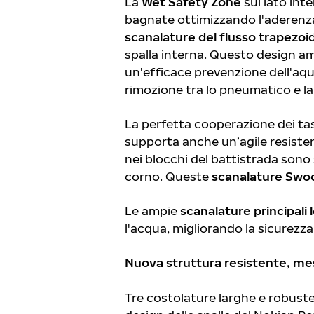
La
Wet Safety Zone
sul lato int
bagnate ottimizzando l'aderenza
scanalature del flusso trapezoi
spalla interna. Questo design a
un'efficace prevenzione dell'a
rimozione tra lo pneumatico e la
La perfetta cooperazione dei tass
supporta anche un’agile resisten
nei blocchi del battistrada sono 
corno. Queste
scanalature Swo
Le ampie
scanalature principal
i
l'acqua, migliorando la sicurezza
Nuova struttura resistente, me
Tre costolature larghe e robust