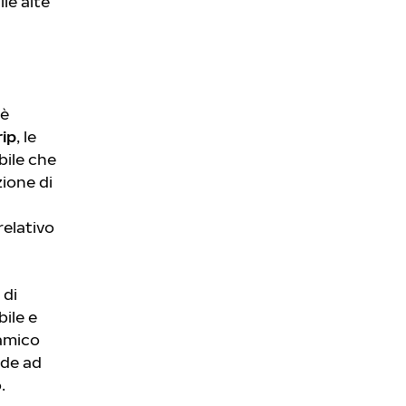
le alte
 è
ip
, le
bile che
ione di
elativo
 di
ile e
namico
ade ad
.