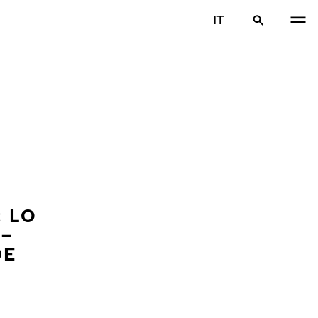
IT
: LO
 –
DE