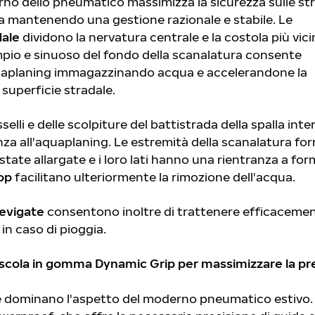
erno dello pneumatico massimizza la sicurezza sulle st
 mantenendo una gestione razionale e stabile. Le
dale
dividono la nervatura centrale e la costola più vici
mpio e sinuoso del fondo della scanalatura consente
quaplaning immagazzinando acqua e accelerandone la
 superficie stradale.
elli e delle scolpiture del battistrada della spalla inte
za all'aquaplaning. Le estremità della scanalatura fo
state allargate e i loro lati hanno una rientranza a for
op
facilitano ulteriormente la rimozione dell'acqua.
 levigate
consentono inoltre di trattenere efficaceme
 in caso di pioggia.
scola in gomma Dynamic Grip per massimizzare la pr
e dominano l'aspetto del moderno pneumatico estivo. 