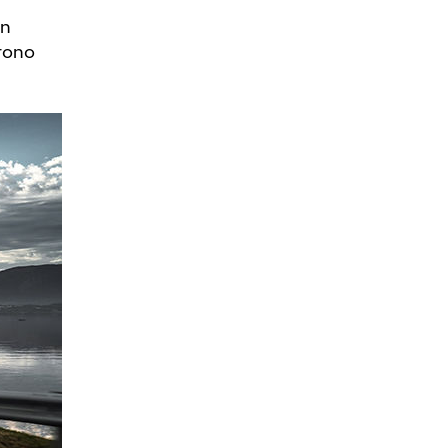
un
frono