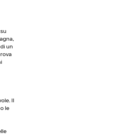
a
 su
pagna,
 di un
prova
i
le. Il
o le
lle