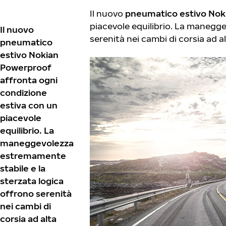
Il nuovo
pneumatico estivo Nok
piacevole equilibrio. La manegg
Il nuovo
serenità nei cambi di corsia ad a
pneumatico
estivo Nokian
Powerproof
affronta ogni
condizione
estiva con un
piacevole
equilibrio. La
maneggevolezza
estremamente
stabile e la
sterzata logica
offrono serenità
nei cambi di
corsia ad alta