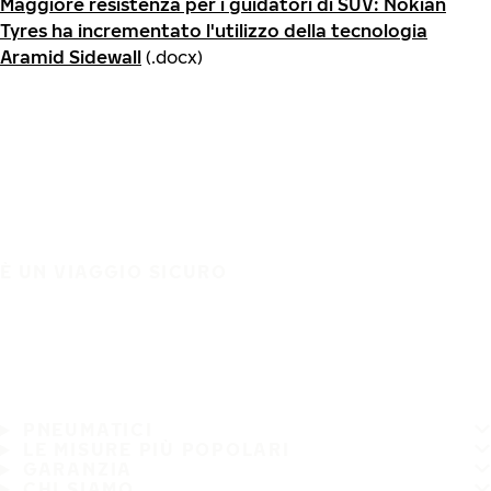
Maggiore resistenza per i guidatori di SUV: Nokian
Tyres ha incrementato l'utilizzo della tecnologia
Aramid Sidewall
(.docx)
È UN VIAGGIO SICURO
PNEUMATICI
LE MISURE PIÙ POPOLARI
GARANZIA
CHI SIAMO