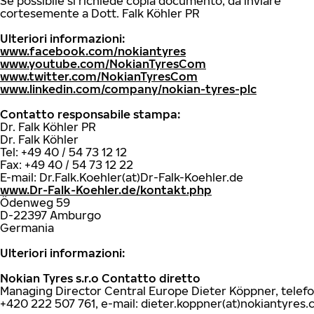
Se possibile si richiede copia documento, da inviare
cortesemente a Dott. Falk Köhler PR
Ulteriori informazioni:
www.facebook.com/nokiantyres
www.youtube.com/NokianTyresCom
www.twitter.com/NokianTyresCom
www.linkedin.com/company/nokian-tyres-plc
Contatto responsabile stampa:
Dr. Falk Köhler PR
Dr. Falk Köhler
Tel: +49 40 / 54 73 12 12
Fax: +49 40 / 54 73 12 22
E-mail: Dr.Falk.Koehler(at)Dr-Falk-Koehler.de
www.Dr-Falk-Koehler.de/kontakt.php
Ödenweg 59
D-22397 Amburgo
Germania
Ulteriori informazioni:
Nokian Tyres s.r.o Contatto diretto
Managing Director Central Europe Dieter Köppner, telef
+420 222 507 761, e-mail: dieter.koppner(at)nokiantyres