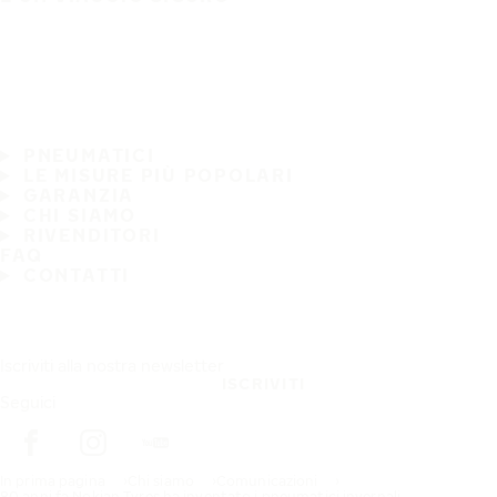
PNEUMATICI
LE MISURE PIÙ POPOLARI
GARANZIA
CHI SIAMO
RIVENDITORI
FAQ
CONTATTI
Iscriviti alla nostra newsletter
ISCRIVITI
Seguici
In prima pagina
Chi siamo
Comunicazioni
80 anni fa Nokian Tyres ha inventato i pneumatici invernali