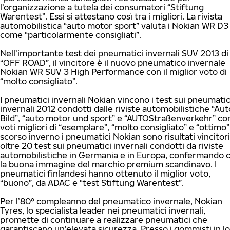
l’organizzazione a tutela dei consumatori “Stiftung
Warentest”. Essi si attestano così tra i migliori. La rivista
automobilistica “auto motor sport” valuta i Nokian WR D3
come “particolarmente consigliati”.
Nell’importante test dei pneumatici invernali SUV 2013 di
“OFF ROAD”, il vincitore è il nuovo pneumatico invernale
Nokian WR SUV 3 High Performance con il miglior voto di
“molto consigliato”.
I pneumatici invernali Nokian vincono i test sui pneumatic
invernali 2012 condotti dalle riviste automobilistiche “Aut
Bild”, “auto motor und sport” e “AUTOStraßenverkehr” con
voti migliori di “esemplare”, “molto consigliato” e “ottimo”
scorso inverno i pneumatici Nokian sono risultati vincitori
oltre 20 test sui pneumatici invernali condotti da riviste
automobilistiche in Germania e in Europa, confermando c
la buona immagine del marchio premium scandinavo. I
pneumatici finlandesi hanno ottenuto il miglior voto,
“buono”, da ADAC e “test Stiftung Warentest”.
Per l’80° compleanno del pneumatico invernale, Nokian
Tyres, lo specialista leader nei pneumatici invernali,
promette di continuare a realizzare pneumatici che
garantiscano un’elevata sicurezza. Presso i gommisti in lo