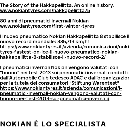
The Story of the Hakkapeliitta. An online history.
www.nokiantyres.com/hakkapeliitta75
80 anni di pneumatici invernali Nokian
www.nokiantyres.com/first-winter-tyres
Il nuovo pneumatico Nokian Hakkapeliitta 8 stabilisce i
nuovo record mondiale: 335,713 km/h!
https://www.nokiantyres.it/azienda/comunicazioni/nok
tyres-fastest-on-ice-il-nuovo-pneumatico-nokian-
hakkapeliitta-8-stabilisce-il-nuovo-record-2/
I pneumatici invernali Nokian vengono valutati con
“buono” nei test 2013 sui pneumatici invernali condotti
dall’Automobile Club tedesco ADAC e dall’organizzazio
per la tutela dei consumatori “Stiftung Warentest”
https://www.nokiantyres.it/azienda/comunicazioni/i-
pneumatici-invernali-nokian-vengono-valutati-con-
buono-nei-test-2013-sui-pneumatici-invernali/
NOKIAN È LO SPECIALISTA