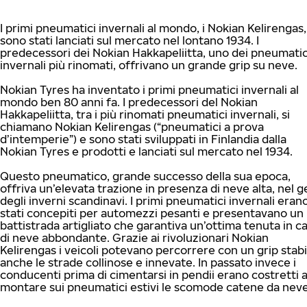
I primi pneumatici invernali al mondo, i Nokian Kelirengas,
sono stati lanciati sul mercato nel lontano 1934. I
predecessori dei Nokian Hakkapeliitta, uno dei pneumatic
invernali più rinomati, offrivano un grande grip su neve.
Nokian Tyres ha inventato i primi pneumatici invernali al
mondo ben 80 anni fa. I predecessori del Nokian
Hakkapeliitta, tra i più rinomati pneumatici invernali, si
chiamano Nokian Kelirengas (“pneumatici a prova
d’intemperie”) e sono stati sviluppati in Finlandia dalla
Nokian Tyres e prodotti e lanciati sul mercato nel 1934.
Questo pneumatico, grande successo della sua epoca,
offriva un’elevata trazione in presenza di neve alta, nel g
degli inverni scandinavi. I primi pneumatici invernali eran
stati concepiti per automezzi pesanti e presentavano un
battistrada artigliato che garantiva un’ottima tenuta in c
di neve abbondante. Grazie ai rivoluzionari Nokian
Kelirengas i veicoli potevano percorrere con un grip stabi
anche le strade collinose e innevate. In passato invece i
conducenti prima di cimentarsi in pendii erano costretti 
montare sui pneumatici estivi le scomode catene da neve