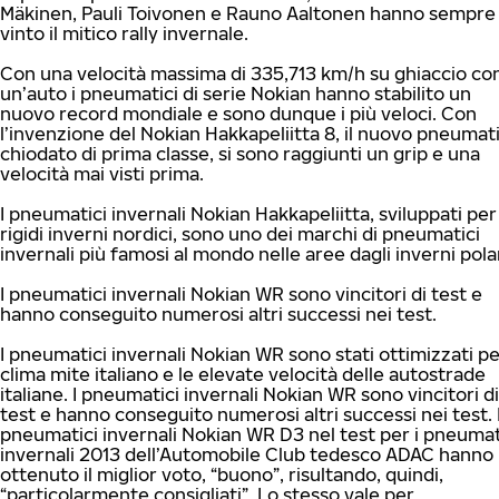
Mäkinen, Pauli Toivonen e Rauno Aaltonen hanno sempre
vinto il mitico rally invernale.
Con una velocità massima di 335,713 km/h su ghiaccio co
un’auto i pneumatici di serie Nokian hanno stabilito un
nuovo record mondiale e sono dunque i più veloci. Con
l’invenzione del Nokian Hakkapeliitta 8, il nuovo pneumat
chiodato di prima classe, si sono raggiunti un grip e una
velocità mai visti prima.
I pneumatici invernali Nokian Hakkapeliitta, sviluppati per 
rigidi inverni nordici, sono uno dei marchi di pneumatici
invernali più famosi al mondo nelle aree dagli inverni polar
I pneumatici invernali Nokian WR sono vincitori di test e
hanno conseguito numerosi altri successi nei test.
I pneumatici invernali Nokian WR sono stati ottimizzati per
clima mite italiano e le elevate velocità delle autostrade
italiane. I pneumatici invernali Nokian WR sono vincitori di
test e hanno conseguito numerosi altri successi nei test. 
pneumatici invernali Nokian WR D3 nel test per i pneumat
invernali 2013 dell’Automobile Club tedesco ADAC hanno
ottenuto il miglior voto, “buono”, risultando, quindi,
“particolarmente consigliati”. Lo stesso vale per