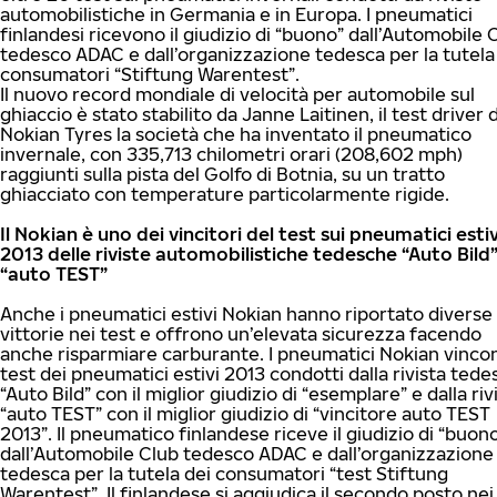
automobilistiche in Germania e in Europa. I pneumatici
finlandesi ricevono il giudizio di “buono” dall’Automobile 
tedesco ADAC e dall’organizzazione tedesca per la tutela
consumatori “Stiftung Warentest”.
Il nuovo record mondiale di velocità per automobile sul
ghiaccio è stato stabilito da Janne Laitinen, il test driver d
Nokian Tyres la società che ha inventato il pneumatico
invernale, con 335,713 chilometri orari (208,602 mph)
raggiunti sulla pista del Golfo di Botnia, su un tratto
ghiacciato con temperature particolarmente rigide.
Il Nokian è uno dei vincitori del test sui pneumatici estiv
2013 delle riviste automobilistiche tedesche “Auto Bild”
“auto TEST”
Anche i pneumatici estivi Nokian hanno riportato diverse
vittorie nei test e offrono un’elevata sicurezza facendo
anche risparmiare carburante. I pneumatici Nokian vincon
test dei pneumatici estivi 2013 condotti dalla rivista tede
“Auto Bild” con il miglior giudizio di “esemplare” e dalla riv
“auto TEST” con il miglior giudizio di “vincitore auto TEST
2013”. Il pneumatico finlandese riceve il giudizio di “buon
dall’Automobile Club tedesco ADAC e dall’organizzazione
tedesca per la tutela dei consumatori “test Stiftung
Warentest”. Il finlandese si aggiudica il secondo posto nei