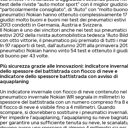
test delle riviste “auto motor sport” con il miglior giudizio
“particolarmente consigliato”, di “Auto” con “molto buono”
pneumatici Nokian hanno ottenuto complessivamente 17
giudizi molto buoni e buoni nei test dei pneumatici estivi
2013 condotti in Germania, Austria e Svizzera.
Il Nokian è uno dei vincitori anche nei test sui pneumatici
estivi 2012 della rivista automobilistica tedesca “Auto Bild
con otto vittorie, il pneumatico più premiato di tutti i mar
In 97 rapporti di test, dall’autunno 2011 alla primavera 201
pneumatici Nokian hanno vinto 54 test e ottenuto il giudi
di buono per 43 volte.
Più sicurezza grazie alle innovazioni: indicatore inverna
dello spessore del battistrada con fiocco di neve e
indicatore dello spessore battistrada con avviso di
aquaplaning
Un indicatore invernale con fiocco di neve contenuto nel
pneumatico invernale Nokian WR segnala in millimetri lo
spessore del battistrada con un numero compreso fra 8 e
Il fiocco di neve è visibile fino a 4 millimetri. Quando
scompare, si dovrebbero sostituire i pneumatici invernali
Per impedire l’aquaplaning, l’aquaplaning su neve bagnat
per garantire una sufficiente tenuta su neve, le scanalat
devono avere uno spessore di almeno 4 millimetri sia nei