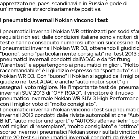
apprezzato nei paesi scandinavi e in Russia e gode di
un’immagine straordinariamente positiva.
I pneumatici invernali Nokian vincono i test
I pneumatici invernali Nokian WR ottimizzati per soddisfar
requisiti richiesti dalle condizioni italiane sono vincitori di
test e hanno conseguito numerosi ulteriori successi nei t
I pneumatici invernali Nokian WR D3, ottenendo il giudizio
“buono”, sono “particolarmente consigliati” nei test 2013 
pneumatici invernali condotti dall’ADAC e da “Stiftung
Warentest” e appartengono ai pneumatici migliori. “Molto
raccomandabile” è il giudizio espresso da “sport auto” sul
Nokian WR D3. Con “buono” il Nokian si aggiudica il miglio
giudizio nel test ADAC e anche “auto motor sport” gli
assegna il voto migliore. Nell’importante test dei pneumat
invernali SUV 2013 di “OFF ROAD”, il vincitore è il nuovo
pneumatico invernale Nokian WR SUV 3 High Performanc
con il miglior voto di “molto consigliato”.
I pneumatici invernali Nokian vincono i test sui pneumatic
invernali 2012 condotti dalle riviste automobilistiche “Aut
Bild”, “auto motor und sport” e “AUTOStraßenverkehr” con
voti migliori di “esemplare”, “molto consigliato” e “ottimo”
scorso inverno i pneumatici Nokian sono risultati vincitori
oltre 20 test sui pneumatici invernali condotti da riviste