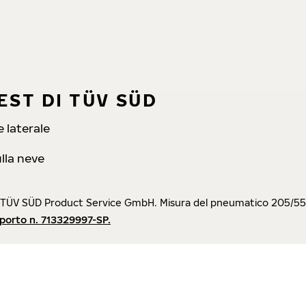
EST DI TÜV SÜD
e laterale
lla neve
TÜV SÜD Product Service GmbH. Misura del pneumatico 205/55 R16
porto n. 713329997-SP.