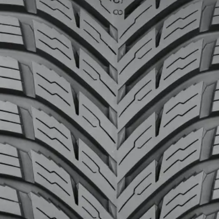
i
16"
17"
18"
19"