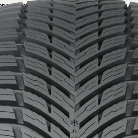
one dell'aquaplaning
per ogni giorno dell'anno. È progettato per gli automob
 prestazioni di prima classe e sensazione di guida sen
el chilometraggio.
NSIONE