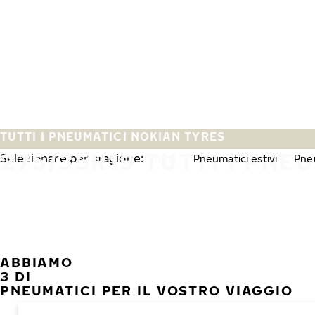
Vai al contenuto principale
Casa
TUTTI I PNEUMATICI NOKIAN TYRES
275/35R19 TUTTI I PNE
Selezionare per stagione:
Tutti
Pneumatici estivi
Pneu
ABBIAMO
3 DI
PNEUMATICI PER IL VOSTRO VIAGGIO