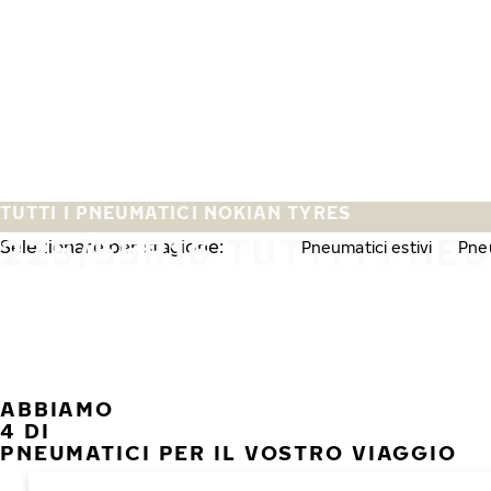
Vai al contenuto principale
Casa
TUTTI I PNEUMATICI NOKIAN TYRES
225/55R16 TUTTI I PNE
Selezionare per stagione:
Tutti
Pneumatici estivi
Pneu
ABBIAMO
4 DI
PNEUMATICI PER IL VOSTRO VIAGGIO