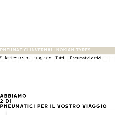
Vai al contenuto principale
Casa
PNEUMATICI INVERNALI NOKIAN TYRES
275/40R19 PNEUMATICI
Selezionare per stagione:
Tutti
Pneumatici estivi
Pneu
ABBIAMO
2 DI
PNEUMATICI PER IL VOSTRO VIAGGIO