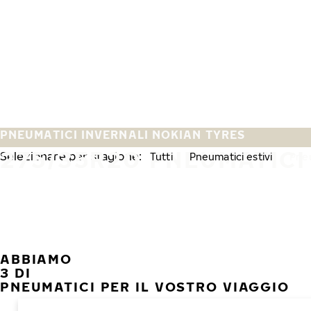
Vai al contenuto principale
Casa
PNEUMATICI INVERNALI NOKIAN TYRES
275/35R20 PNEUMATICI
Selezionare per stagione:
Tutti
Pneumatici estivi
Pneu
ABBIAMO
3 DI
PNEUMATICI PER IL VOSTRO VIAGGIO