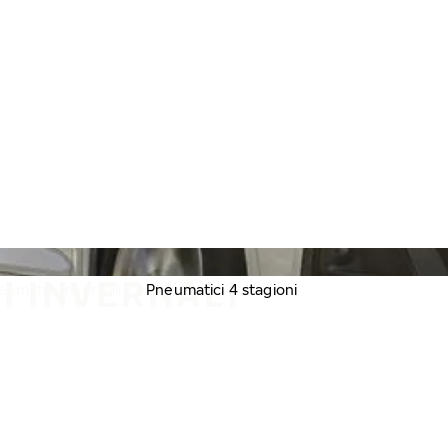
I INVERNALI
eumatici invernali
Pneumatici 4 stagioni