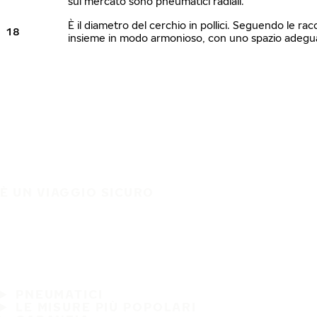
sul mercato sono pneumatici radiali.
È il diametro del cerchio in pollici. Seguendo le ra
18
insieme in modo armonioso, con uno spazio adeguato
È UN VIAGGIO SICURO
PNEUMATICI
LE MISURE PIÙ POPOLARI