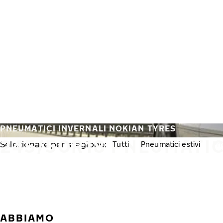
Vai al contenuto principale
Casa
PNEUMATICI INVERNALI NOKIAN TYRES
245/50R18 PNEUMATIC
Selezionare per stagione:
Tutti
Pneumatici estivi
Pn
ABBIAMO