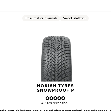
Pneumatici invernali
Veicoli elettrici
NOKIAN TYRES
SNOWPROOF P
Valutazione complessiva
4/5 (29 recensioni)
ale non chiodato per auto ad alte prestazioni con aderenza in