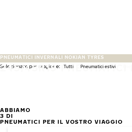
Vai al contenuto principale
Casa
PNEUMATICI INVERNALI NOKIAN TYRES
245/45R19 PNEUMATICI 
Selezionare per stagione:
Tutti
Pneumatici estivi
Pneu
ABBIAMO
3 DI
PNEUMATICI PER IL VOSTRO VIAGGIO