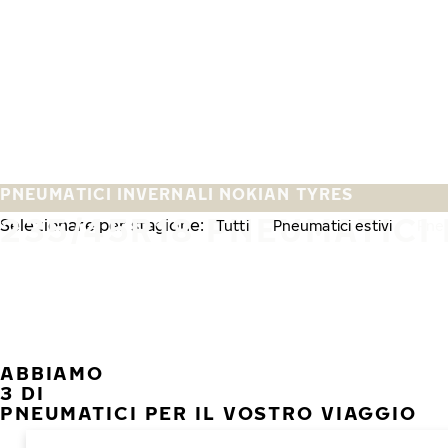
Vai al contenuto principale
Casa
PNEUMATICI INVERNALI NOKIAN TYRES
235/45R18 PNEUMATICI 
Selezionare per stagione:
Tutti
Pneumatici estivi
Pneu
ABBIAMO
3 DI
PNEUMATICI PER IL VOSTRO VIAGGIO