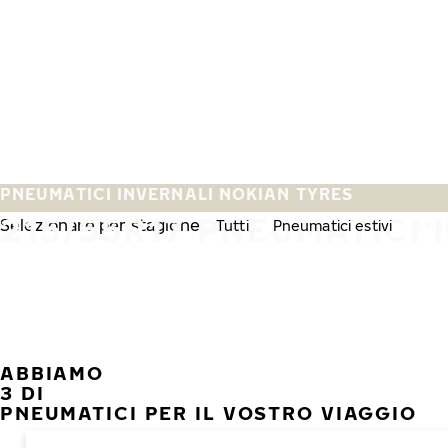
Vai al contenuto principale
Casa
PNEUMATICI INVERNALI NOKIAN TYRES
215/55R17 PNEUMATICI 
Selezionare per stagione:
Tutti
Pneumatici estivi
Pneu
ABBIAMO
3 DI
PNEUMATICI PER IL VOSTRO VIAGGIO