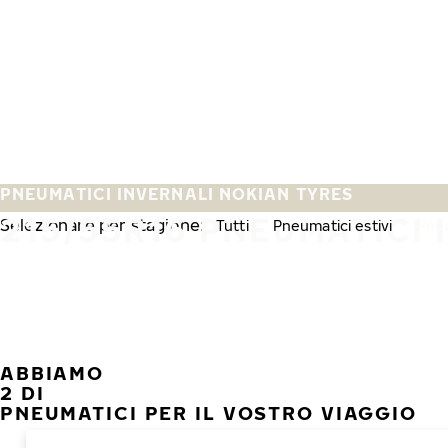
Vai al contenuto principale
Casa
PNEUMATICI INVERNALI NOKIAN TYRES
215/55R16 PNEUMATICI 
Selezionare per stagione:
Tutti
Pneumatici estivi
Pneu
ABBIAMO
2 DI
PNEUMATICI PER IL VOSTRO VIAGGIO