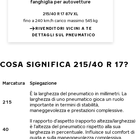
fanghiglia per autovetture
215/40 R 17 87V XL
fino a 240 km/h
carico massimo 545 kg
RIVENDITORI VICINI A TE
DETTAGLI SUL PNEUMATICO
COSA SIGNIFICA 215/40 R 17?
Marcatura
Spiegazione
È la larghezza del pneumatico in millimetri. La
larghezza di uno pneumatico gioca un ruolo
215
importante in termini di stabilità,
maneggevolezza e prestazioni complessive.
Il rapporto d'aspetto (rapporto altezza/larghezza)
è l'altezza del pneumatico rispetto alla sua
40
larghezza in percentuale. Influisce sul comfort di
guida e sulla maneggevolezza complessiva.