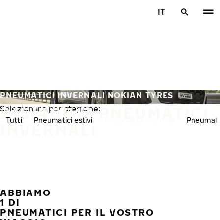
Vai al contenuto principale
IT
Casa
PNEUMATICI INVERNALI NOKIAN TYRES
215/40R17 PNEUMATICI
Selezionare per stagione:
Tutti
Pneumatici estivi
Pneumatici invernali
Pneumatic
INVERNALI
ABBIAMO
PREC
A
1 DI
PNEUMATICI PER IL VOSTRO