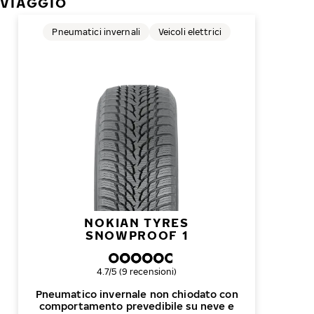
VIAGGIO
Pneumatici invernali
Veicoli elettrici
NOKIAN TYRES
SNOWPROOF 1
Valutazione complessiva
4.7/5 (9 recensioni)
Pneumatico invernale non chiodato con
comportamento prevedibile su neve e