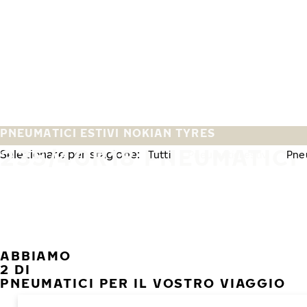
Vai al contenuto principale
Casa
PNEUMATICI ESTIVI NOKIAN TYRES
235/40R18 PNEUMATICI 
Selezionare per stagione:
Tutti
Pneumatici estivi
Pneu
ABBIAMO
2 DI
PNEUMATICI PER IL VOSTRO VIAGGIO