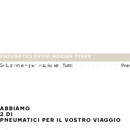
Vai al contenuto principale
Casa
PNEUMATICI ESTIVI NOKIAN TYRES
215/50R17 PNEUMATICI 
Selezionare per stagione:
Tutti
Pneumatici estivi
Pneu
ABBIAMO
2 DI
PNEUMATICI PER IL VOSTRO VIAGGIO