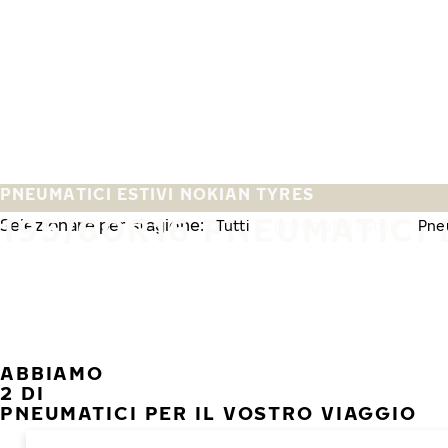
Vai al contenuto principale
Casa
PNEUMATICI ESTIVI NOKIAN TYRES
195/60R16 PNEUMATICI 
Selezionare per stagione:
Tutti
Pneumatici estivi
Pneu
ABBIAMO
2 DI
PNEUMATICI PER IL VOSTRO VIAGGIO