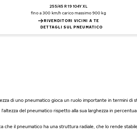
255/45 R 19 104Y XL
fino a 300 km/h
carico massimo 900 kg
RIVENDITORI VICINI A TE
DETTAGLI SUL PNEUMATICO
ghezza di uno pneumatico gioca un ruolo importante in termini di 
è l'altezza del pneumatico rispetto alla sua larghezza in percentu
fica che il pneumatico ha una struttura radiale, che lo rende stabi