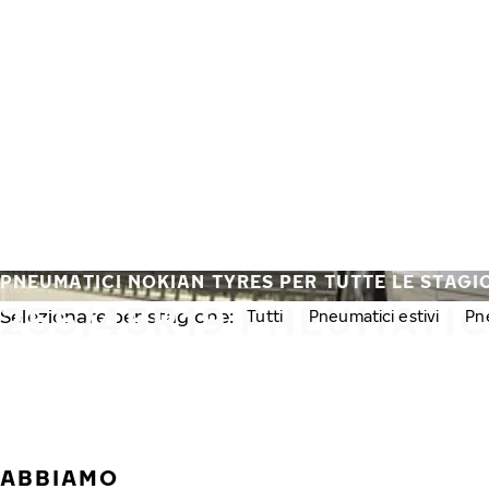
Vai al contenuto principale
Casa
PNEUMATICI NOKIAN TYRES PER TUTTE LE STAGI
255/45R19 PNEUMATIC
Selezionare per stagione:
Tutti
Pneumatici estivi
Pne
ABBIAMO