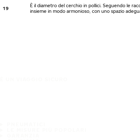
È il diametro del cerchio in pollici. Seguendo le ra
19
insieme in modo armonioso, con uno spazio adeguato
È UN VIAGGIO SICURO
PNEUMATICI
LE MISURE PIÙ POPOLARI
GARANZIA