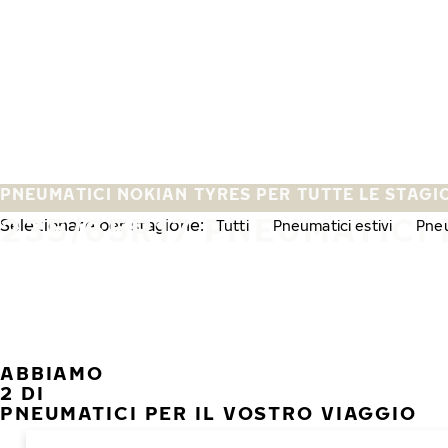
Vai al contenuto principale
Casa
PNEUMATICI NOKIAN TYRES PER TUTTE LE STAGI
235/65R17 PNEUMATICI 
Selezionare per stagione:
Tutti
Pneumatici estivi
Pneu
ABBIAMO
2 DI
PNEUMATICI PER IL VOSTRO VIAGGIO