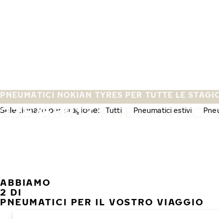
Vai al contenuto principale
Casa
PNEUMATICI NOKIAN TYRES PER TUTTE LE STAGI
235/55R17 PNEUMATICI 
Selezionare per stagione:
Tutti
Pneumatici estivi
Pneu
ABBIAMO
2 DI
PNEUMATICI PER IL VOSTRO VIAGGIO