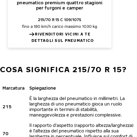
pneumatico premium quattro stagioni
per furgoni e camper
215/70 R 15 C 109/107S
fino a 180 km/h
carico massimo 1030 kg
RIVENDITORI VICINI A TE
DETTAGLI SUL PNEUMATICO
COSA SIGNIFICA 215/70 R 15?
Marcatura
Spiegazione
È la larghezza del pneumatico in millimetri. La
larghezza di uno pneumatico gioca un ruolo
215
importante in termini di stabilità,
maneggevolezza e prestazioni complessive.
Il rapporto d'aspetto (rapporto altezza/larghezza)
è l'altezza del pneumatico rispetto alla sua
70
larghezza in percentuale. Influisce sul comfort di