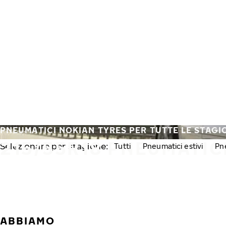
Vai al contenuto principale
Casa
PNEUMATICI NOKIAN TYRES PER TUTTE LE STAGI
215/55R18 PNEUMATICI
Selezionare per stagione:
Tutti
Pneumatici estivi
Pne
ABBIAMO