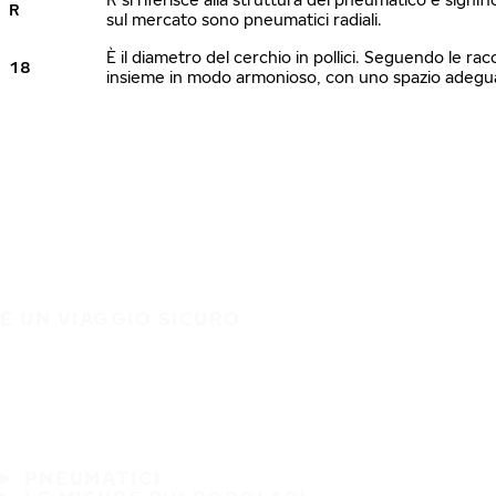
R
sul mercato sono pneumatici radiali.
È il diametro del cerchio in pollici. Seguendo le ra
18
insieme in modo armonioso, con uno spazio adeguato
È UN VIAGGIO SICURO
PNEUMATICI