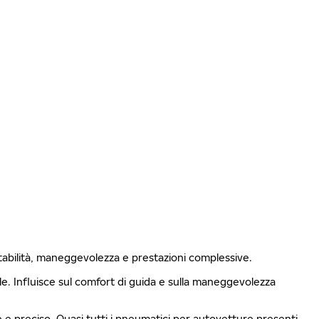
stabilità, maneggevolezza e prestazioni complessive.
ale. Influisce sul comfort di guida e sulla maneggevolezza
le e preciso. Quasi tutti i pneumatici per autovetture presenti