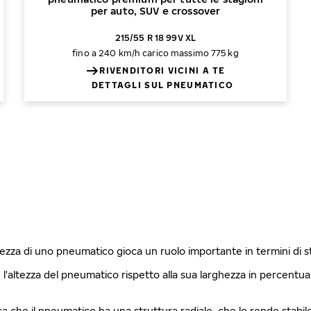
per auto, SUV e crossover
215/55 R 18 99V XL
fino a 240 km/h
carico massimo 775 kg
RIVENDITORI VICINI A TE
DETTAGLI SUL PNEUMATICO
ghezza di uno pneumatico gioca un ruolo importante in termini di 
è l'altezza del pneumatico rispetto alla sua larghezza in percentu
fica che il pneumatico ha una struttura radiale, che lo rende stabi