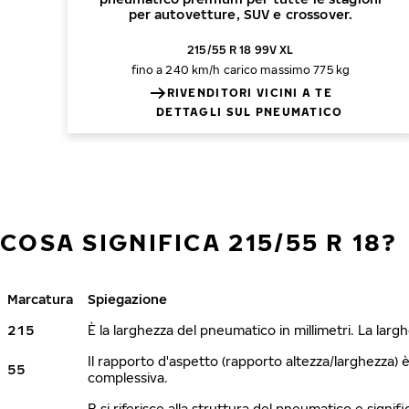
per autovetture, SUV e crossover.
215/55 R 18 99V XL
fino a 240 km/h
carico massimo 775 kg
RIVENDITORI VICINI A TE
DETTAGLI SUL PNEUMATICO
COSA SIGNIFICA 215/55 R 18?
Marcatura
Spiegazione
215
È la larghezza del pneumatico in millimetri. La lar
Il rapporto d'aspetto (rapporto altezza/larghezza) 
55
complessiva.
R si riferisce alla struttura del pneumatico e signi