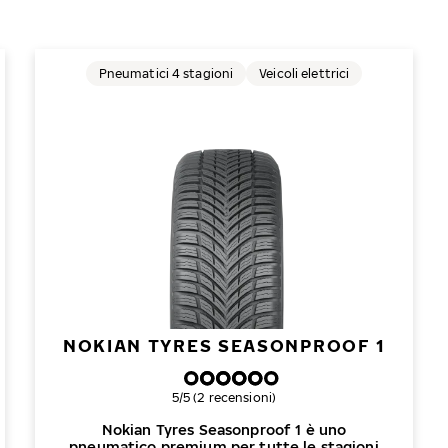
Pneumatici 4 stagioni
Veicoli elettrici
NOKIAN TYRES SEASONPROOF 1
Valutazione complessiva
5/5 (2 recensioni)
Nokian Tyres Seasonproof 1 è uno
pneumatico premium per tutte le stagioni