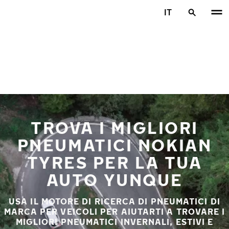
Vai al contenuto principale
IT
Casa
TROVA I MIGLIORI
PNEUMATICI NOKIAN
TYRES PER LA TUA
AUTO YUNQUE
USA IL MOTORE DI RICERCA DI PNEUMATICI DI
MARCA PER VEICOLI PER AIUTARTI A TROVARE I
MIGLIORI PNEUMATICI INVERNALI, ESTIVI E