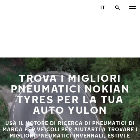
Vai al contenuto principale
IT
Casa
TROVA I MIGLIORI
PNEUMATICI NOKIAN
TYRES PER LA TUA
AUTO YULON
USA IL MOTORE DI RICERCA DI PNEUMATICI DI
MARCA PER VEICOLI PER AIUTARTI A TROVARE I
MIGLIORI PNEUMATICI INVERNALI, ESTIVI E