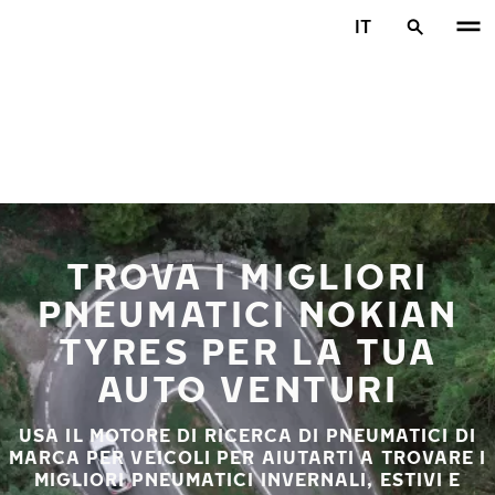
Vai al contenuto principale
IT
Casa
TROVA I MIGLIORI
PNEUMATICI NOKIAN
TYRES PER LA TUA
AUTO VENTURI
USA IL MOTORE DI RICERCA DI PNEUMATICI DI
MARCA PER VEICOLI PER AIUTARTI A TROVARE I
MIGLIORI PNEUMATICI INVERNALI, ESTIVI E