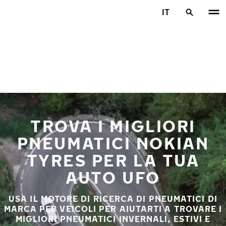
Vai al contenuto principale
IT
Casa
TROVA I MIGLIORI
PNEUMATICI NOKIAN
TYRES PER LA TUA
AUTO UFO
USA IL MOTORE DI RICERCA DI PNEUMATICI DI
MARCA PER VEICOLI PER AIUTARTI A TROVARE I
MIGLIORI PNEUMATICI INVERNALI, ESTIVI E