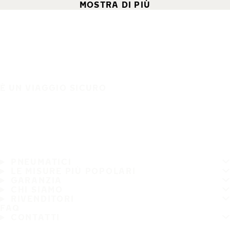
MOSTRA DI PIÙ
È UN VIAGGIO SICURO
PNEUMATICI
LE MISURE PIÙ POPOLARI
GARANZIA
CHI SIAMO
RIVENDITORI
FAQ
CONTATTI