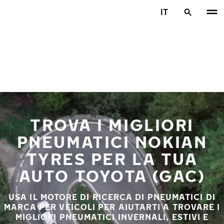
Vai al contenuto principale
IT
Casa
TROVA I MIGLIORI
PNEUMATICI NOKIAN
TYRES PER LA TUA
AUTO TOYOTA (GAC)
USA IL MOTORE DI RICERCA DI PNEUMATICI DI
MARCA PER VEICOLI PER AIUTARTI A TROVARE I
MIGLIORI PNEUMATICI INVERNALI, ESTIVI E