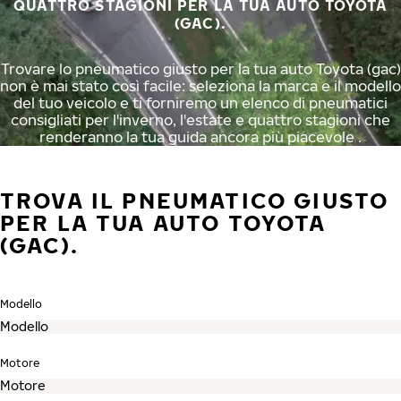
QUATTRO STAGIONI PER LA TUA AUTO TOYOTA
(GAC).
Trovare lo pneumatico giusto per la tua auto Toyota (gac)
non è mai stato così facile: seleziona la marca e il modello
del tuo veicolo e ti forniremo un elenco di pneumatici
consigliati per l'inverno, l'estate e quattro stagioni che
renderanno la tua guida ancora più piacevole .
TROVA IL PNEUMATICO GIUSTO
PER LA TUA AUTO TOYOTA
(GAC).
Modello
Motore