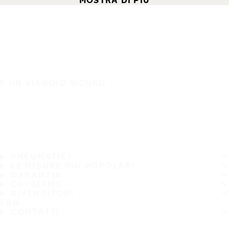
MOSTRA DI PIÙ
È UN VIAGGIO SICURO
PNEUMATICI
LE MISURE PIÙ POPOLARI
GARANZIA
CHI SIAMO
RIVENDITORI
FAQ
CONTATTI