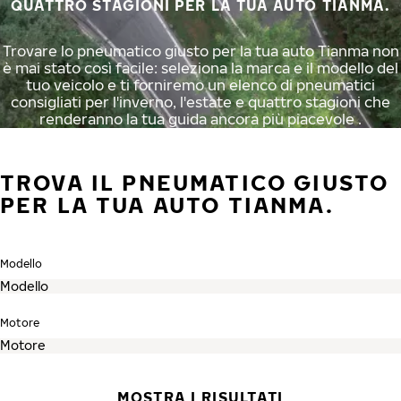
QUATTRO STAGIONI PER LA TUA AUTO TIANMA.
Trovare lo pneumatico giusto per la tua auto Tianma non
è mai stato così facile: seleziona la marca e il modello del
tuo veicolo e ti forniremo un elenco di pneumatici
consigliati per l'inverno, l'estate e quattro stagioni che
renderanno la tua guida ancora più piacevole .
TROVA IL PNEUMATICO GIUSTO
PER LA TUA AUTO TIANMA.
Modello
Motore
MOSTRA I RISULTATI