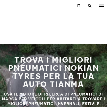
Vai al contenuto principale
IT
Casa
TROVA I MIGLIORI
PNEUMATICI NOKIAN
TYRES PER LA TUA
AUTO TIANMA
USA IL MOTORE DI RICERCA DI PNEUMATICI DI
MARCA PER VEICOLI PER AIUTARTI A TROVARE I
MIGLIORI PNEUMATICI INVERNALI, ESTIVI E